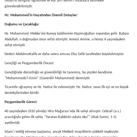
(Allah'ın birliğini) öğretmek ve Kur'an-ı Kerim'i insanlara iletmekle
görevlendirilmiştir.
Hz. Muhammed'in Hayatından Önemli Detaylar:
Doğumu ve Çocukluğu:
Hz. Muhammed, Mekke'nin Kureyş kabilesinin Haşimoğulları soyundan gelir. Babası
Abdullah, o doğmadan önce vefat etmiştir. Annesi Amine, o henüz 6 yaşındayken
vefat etmiştir.
Dedesi Abdülmuttalib ve daha sonra amcası Ebu Talib tarafından büyütülmüştür.
Gençliği ve Peygamberlik Öncesi:
Gençliğinde dürüstlüğü ve güvenilirliği ile tanınmış, bu yüzden kendisine
"Muhammedü'l-Emin" (Güvenilir Muhammed) denmiştir.
Ticaretle uğraşmış ve Hz. Hatice ile evlenmiştir. Hz. Hatice, onun ilk eşi ve en büyük
destekçilerinden biridir.
Peygamberlik Görevi:
40 yaşındayken (610 yılında) Hira Mağarası'nda ilk vahyi almıştır. Cebrail (a.s.)
aracılığıyla gelen ilk vahiy, "Yaratan Rabbinin adıyla oku!" (Alak Suresi, 1-5)
ayetleridir.
İslam'ı tebliğ etmeye başlamış, ancak Mekkeli müşriklerin şiddetli tepkisiyle