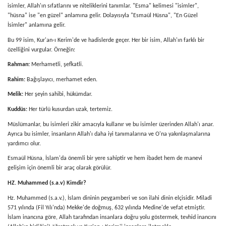
isimler, Allah'ın sıfatlarını ve niteliklerini tanımlar. "Esma" kelimesi "isimler",
"hüsna" ise "en güzel" anlamına gelir. Dolayısıyla "Esmaül Hüsna", "En Güzel
İsimler" anlamına gelir.
Bu 99 isim, Kur'an-ı Kerim'de ve hadislerde geçer. Her bir isim, Allah'ın farklı bir
özelliğini vurgular. Örneğin:
Rahman:
Merhametli, şefkatli.
Rahim:
Bağışlayıcı, merhamet eden.
Melik:
Her şeyin sahibi, hükümdar.
Kuddüs:
Her türlü kusurdan uzak, tertemiz.
Müslümanlar, bu isimleri zikir amacıyla kullanır ve bu isimler üzerinden Allah'ı anar.
Ayrıca bu isimler, insanların Allah'ı daha iyi tanımalarına ve O'na yakınlaşmalarına
yardımcı olur.
Esmaül Hüsna, İslam'da önemli bir yere sahiptir ve hem ibadet hem de manevi
gelişim için önemli bir araç olarak görülür.
HZ. Muhammed (s.a.v) Kimdir?
Hz. Muhammed (s.a.v.), İslam dininin peygamberi ve son ilahi dinin elçisidir. Miladi
571 yılında (Fil Yılı'nda) Mekke'de doğmuş, 632 yılında Medine'de vefat etmiştir.
İslam inancına göre, Allah tarafından insanlara doğru yolu göstermek, tevhid inancını