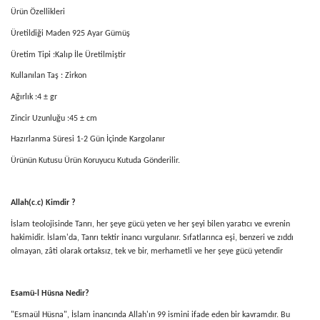
Ürün Özellikleri
Üretildiği Maden 925 Ayar Gümüş
Üretim Tipi :Kalıp İle Üretilmiştir
Kullanılan Taş : Zirkon
Ağırlık :4 ± gr
Zincir Uzunluğu :45 ± cm
Hazırlanma Süresi 1-2 Gün İçinde Kargolanır
Ürünün Kutusu Ürün Koruyucu Kutuda Gönderilir.
Allah(c.c) Kimdir ?
İslam teolojisinde Tanrı, her şeye gücü yeten ve her şeyi bilen yaratıcı ve evrenin
hakimidir. İslam'da, Tanrı tektir inancı vurgulanır. Sıfatlarınca eşi, benzeri ve zıddı
olmayan, zâti olarak ortaksız, tek ve bir, merhametli ve her şeye gücü yetendir
Esamü-l Hüsna Nedir?
"Esmaül Hüsna", İslam inancında Allah'ın 99 ismini ifade eden bir kavramdır. Bu