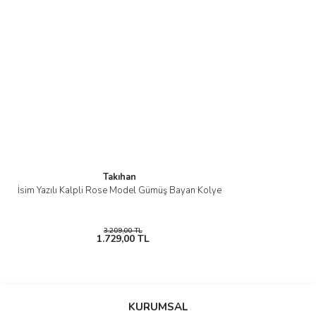
Takıhan
İsim Yazılı Kalpli Rose Model Gümüş Bayan Kolye
3.209,00 TL
1.729,00 TL
KURUMSAL