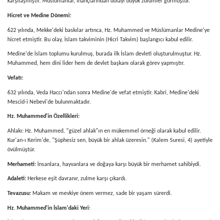
karşılaşmıştır. Müslümanlar, inançlarından dolayı büyük zulümler görmüştür.
Hicret ve Medine Dönemi:
622 yılında, Mekke'deki baskılar artınca, Hz. Muhammed ve Müslümanlar Medine'ye
hicret etmiştir. Bu olay, İslam takviminin (Hicri Takvim) başlangıcı kabul edilir.
Medine'de İslam toplumu kurulmuş, burada ilk İslam devleti oluşturulmuştur. Hz.
Muhammed, hem dini lider hem de devlet başkanı olarak görev yapmıştır.
Vefatı:
632 yılında, Veda Haccı'ndan sonra Medine'de vefat etmiştir. Kabri, Medine'deki
Mescid-i Nebevi'de bulunmaktadır.
Hz. Muhammed'in Özellikleri:
Ahlakı: Hz. Muhammed, "güzel ahlak"ın en mükemmel örneği olarak kabul edilir.
Kur'an-ı Kerim'de, "Şüphesiz sen, büyük bir ahlak üzeresin." (Kalem Suresi, 4) ayetiyle
övülmüştür.
Merhameti:
İnsanlara, hayvanlara ve doğaya karşı büyük bir merhamet sahibiydi.
Adaleti:
Herkese eşit davranır, zulme karşı çıkardı.
Tevazusu:
Makam ve mevkiye önem vermez, sade bir yaşam sürerdi.
Hz. Muhammed'in İslam'daki Yeri
: