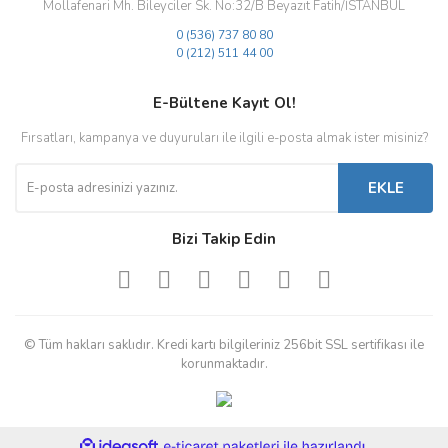
Mollafenari Mh. Bileyciler Sk. No:32/B Beyazıt Fatih/İSTANBUL
0 (536) 737 80 80
0 (212) 511 44 00
E-Bültene Kayıt Ol!
Fırsatları, kampanya ve duyuruları ile ilgili e-posta almak ister misiniz?
EKLE
Bizi Takip Edin
© Tüm hakları saklıdır. Kredi kartı bilgileriniz 256bit SSL sertifikası ile
korunmaktadır.
ile
ideasoft
e-