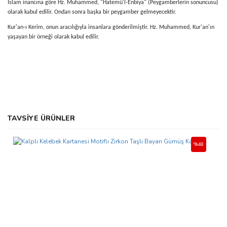
İslam inancına göre Hz. Muhammed, "Hatemü'l-Enbiya" (Peygamberlerin sonuncusu)
olarak kabul edilir. Ondan sonra başka bir peygamber gelmeyecektir.
Kur'an-ı Kerim, onun aracılığıyla insanlara gönderilmiştir. Hz. Muhammed, Kur'an'ın
yaşayan bir örneği olarak kabul edilir.
Bu ürünün fiyat bilgisi, resim, ürün açıklamalarında ve diğer
TAVSİYE ÜRÜNLER
konularda yetersiz gördüğünüz noktaları öneri formunu kullanarak
Bu ürüne ilk yorumu siz yapın!
tarafımıza iletebilirsiniz.
Görüş ve önerileriniz için teşekkür ederiz.
%48
Yorum Yaz
Ürün resmi kalitesiz, bozuk veya görüntülenemiyor.
Ürün açıklamasında eksik bilgiler bulunuyor.
Ürün bilgilerinde hatalar bulunuyor.
Ürün fiyatı diğer sitelerden daha pahalı.
Bu ürüne benzer farklı alternatifler olmalı.