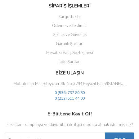
SİPARİŞ İŞLEMLERİ
Kargo Takibi
Ödeme ve Teslimat
Gizlilik ve Güvenlik
Gönder
Garanti Şartları
Mesafeli Satış Sözleşmesi
İade Şartları
BİZE ULAŞIN
Mollafenari Mh. Bileyciler Sk. No:32/B Beyazıt Fatih/İSTANBUL
0 (536) 737 80 80
0 (212) 511 44 00
E-Bültene Kayıt Ol!
Fırsatları, kampanya ve duyuruları ile ilgili e-posta almak ister misiniz?