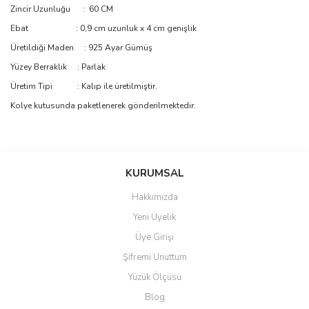
Zincir Uzunluğu : 60 CM
Ebat : 0,9 cm uzunluk x 4 cm genişlik
Üretildiği Maden : 925 Ayar Gümüş
Yüzey Berraklık : Parlak
Üretim Tipi : Kalıp ile üretilmiştir.
Kolye kutusunda paketlenerek gönderilmektedir.
Bu ürünün fiyat bilgisi, resim, ürün açıklamalarında ve diğer
konularda yetersiz gördüğünüz noktaları öneri formunu kullanarak
Bu ürüne ilk yorumu siz yapın!
KURUMSAL
tarafımıza iletebilirsiniz.
Görüş ve önerileriniz için teşekkür ederiz.
Hakkımızda
Yorum Yaz
Yeni Üyelik
Ürün resmi kalitesiz, bozuk veya görüntülenemiyor.
Üye Girişi
Ürün açıklamasında eksik bilgiler bulunuyor.
Şifremi Unuttum
Ürün bilgilerinde hatalar bulunuyor.
Yüzük Ölçüsü
Ürün fiyatı diğer sitelerden daha pahalı.
Blog
Bu ürüne benzer farklı alternatifler olmalı.