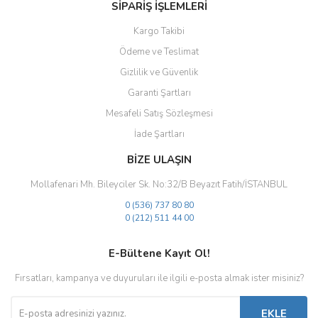
SİPARİŞ İŞLEMLERİ
Kargo Takibi
Ödeme ve Teslimat
Gizlilik ve Güvenlik
Gönder
Garanti Şartları
Mesafeli Satış Sözleşmesi
İade Şartları
BİZE ULAŞIN
Mollafenari Mh. Bileyciler Sk. No:32/B Beyazıt Fatih/İSTANBUL
0 (536) 737 80 80
0 (212) 511 44 00
E-Bültene Kayıt Ol!
Fırsatları, kampanya ve duyuruları ile ilgili e-posta almak ister misiniz?
EKLE