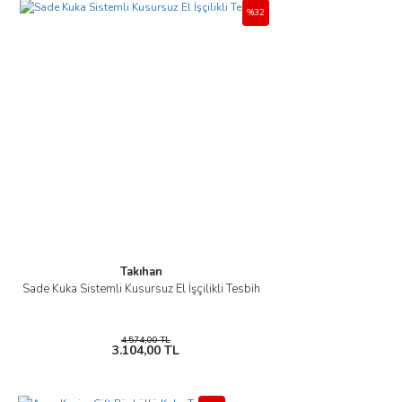
Görüş ve önerileriniz için teşekkür ederiz.
%32
Yorum Yaz
Ürün resmi kalitesiz, bozuk veya görüntülenemiyor.
Ürün açıklamasında eksik bilgiler bulunuyor.
Ürün bilgilerinde hatalar bulunuyor.
Ürün fiyatı diğer sitelerden daha pahalı.
Bu ürüne benzer farklı alternatifler olmalı.
Gönder
Takıhan
Sade Kuka Sistemli Kusursuz El İşçilikli Tesbih
4.574,00 TL
3.104,00 TL