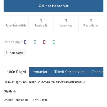
Gelince Haber Ver
Tavsiye Et
Yorum Yaz
Fiyat Alarmı
Ürün Paylaş :
Karşılaştır
Ürün Bilgisi
Yorumlar
Taksit Seçenekleri
Önerilerin
USTA EL İŞÇİLİKLİ BUFALO BOYNUZU DEVE KEMİĞİ TESBİH
Ölçüleri:
Ürünün Tane Ebatı : 6*10 mm