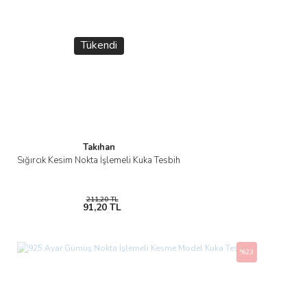
Tükendi
Takıhan
Sığırcık Kesim Nokta İşlemeli Kuka Tesbih
211,20 TL
91,20 TL
%23