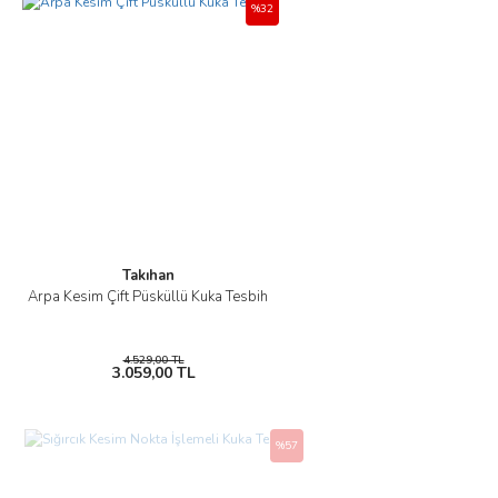
%32
Takıhan
Arpa Kesim Çift Püsküllü Kuka Tesbih
4.529,00 TL
3.059,00 TL
%57