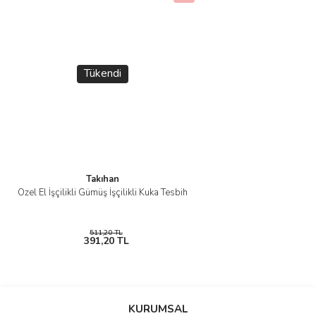
Tükendi
Takıhan
Özel El İşçilikli Gümüş İşçilikli Kuka Tesbih
511,20 TL
391,20 TL
KURUMSAL