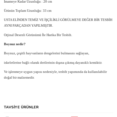
İmameye Kadar Uzunluğu : 20 cm
Ürünün Toplam Uzunluğu: 33 cm
USTA ELİNDEN TEMİZ VE İŞÇİLİKLİ GÖRÜLMEYE DEĞER BİR TESBİH
AYNI PARÇADAN YAPILMIŞTIR.
Orjinal Desenli Görünümü İle Harika Bir Tesbih.
Boynuz nedir?
Boynuz, çeşitli hayvanların dengelerini bulmasını sağlayan,
iskeletlerine bağlı olarak derilerinin dışına çıkmış dayanıklı kemiktir.
Ve işlenmeye uygun yapısı nedeniyle, tesbih yapımında da kullanılabilir
doğal bir malzemedir.
Bu ürünün fiyat bilgisi, resim, ürün açıklamalarında ve diğer
TAVSİYE ÜRÜNLER
konularda yetersiz gördüğünüz noktaları öneri formunu kullanarak
Bu ürüne ilk yorumu siz yapın!
tarafımıza iletebilirsiniz.