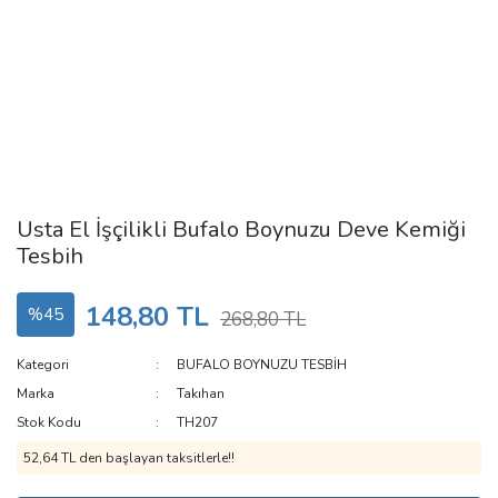
Usta El İşçilikli Bufalo Boynuzu Deve Kemiği
Tesbih
148,80 TL
%45
268,80 TL
Kategori
BUFALO BOYNUZU TESBİH
Marka
Takıhan
Stok Kodu
TH207
52,64 TL den başlayan taksitlerle!!