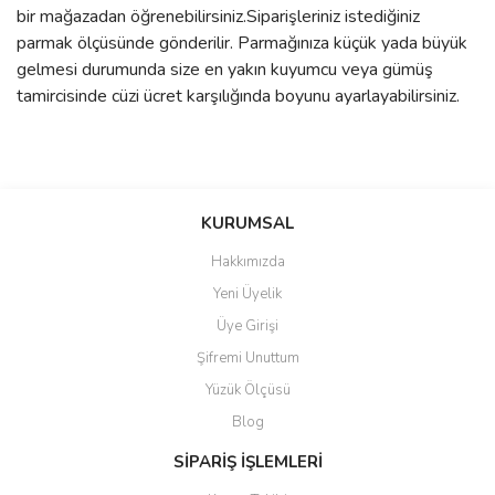
bir mağazadan öğrenebilirsiniz.Siparişleriniz istediğiniz
parmak ölçüsünde gönderilir. Parmağınıza küçük yada büyük
gelmesi durumunda size en yakın kuyumcu veya gümüş
tamircisinde cüzi ücret karşılığında boyunu ayarlayabilirsiniz.
Bu ürünün fiyat bilgisi, resim, ürün açıklamalarında ve diğer
konularda yetersiz gördüğünüz noktaları öneri formunu kullanarak
Bu ürüne ilk yorumu siz yapın!
KURUMSAL
tarafımıza iletebilirsiniz.
Görüş ve önerileriniz için teşekkür ederiz.
Hakkımızda
Yorum Yaz
Yeni Üyelik
Ürün resmi kalitesiz, bozuk veya görüntülenemiyor.
Üye Girişi
Ürün açıklamasında eksik bilgiler bulunuyor.
Şifremi Unuttum
Ürün bilgilerinde hatalar bulunuyor.
Yüzük Ölçüsü
Ürün fiyatı diğer sitelerden daha pahalı.
Blog
Bu ürüne benzer farklı alternatifler olmalı.
SİPARİŞ İŞLEMLERİ