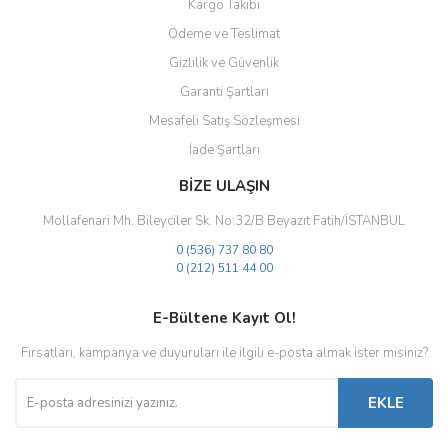
Kargo Takibi
Ödeme ve Teslimat
Gizlilik ve Güvenlik
Gönder
Garanti Şartları
Mesafeli Satış Sözleşmesi
İade Şartları
BİZE ULAŞIN
Mollafenari Mh. Bileyciler Sk. No:32/B Beyazıt Fatih/İSTANBUL
0 (536) 737 80 80
0 (212) 511 44 00
E-Bültene Kayıt Ol!
Fırsatları, kampanya ve duyuruları ile ilgili e-posta almak ister misiniz?
EKLE