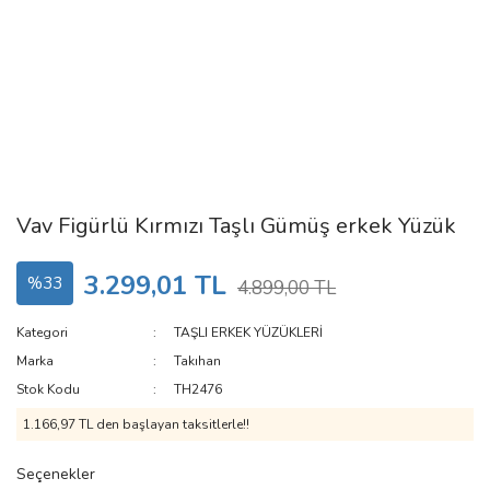
Vav Figürlü Kırmızı Taşlı Gümüş erkek Yüzük
3.299,01 TL
%33
4.899,00 TL
Kategori
TAŞLI ERKEK YÜZÜKLERİ
Marka
Takıhan
Stok Kodu
TH2476
1.166,97 TL den başlayan taksitlerle!!
Seçenekler