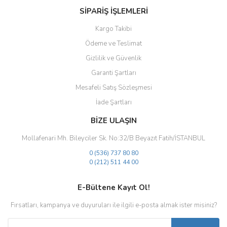
SİPARİŞ İŞLEMLERİ
Kargo Takibi
Ödeme ve Teslimat
Gizlilik ve Güvenlik
Gönder
Garanti Şartları
Mesafeli Satış Sözleşmesi
İade Şartları
BİZE ULAŞIN
Mollafenari Mh. Bileyciler Sk. No:32/B Beyazıt Fatih/İSTANBUL
0 (536) 737 80 80
0 (212) 511 44 00
E-Bültene Kayıt Ol!
Fırsatları, kampanya ve duyuruları ile ilgili e-posta almak ister misiniz?