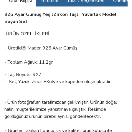
Ürün Bilgisi
Yorumlar
Taksit Seçenekleri
Önerilerin
925 Ayar Gümüş YeşilZirkon Taşlı Yuvarlak Model
Bayan Set
ÜRÜN ÖZELLİKLERİ
- Üretildiği Maden:925 Ayar Gümüş
- Toplam Ağırlık: 11,2gr
- Taş Boyutu: 9X7
- Set; Yüzük, Zincir +Kolye ve küpeden oluşmaktadır.
Ürün fotoğrafları tarafımızdan çekilmiştir. Ürünün doğal
-
halini müşterilerimize yansıtmaya çalıştık. Resimde
gördüğünüz ürünün birebir aynısı gönderilecektir.
- Ürünler Takıhan Logolu şık ve kaliteli ürün kutusu ile