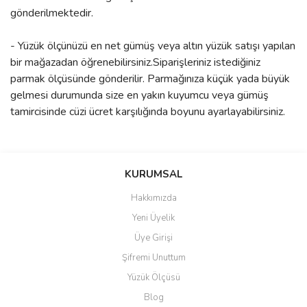
gönderilmektedir.
- Yüzük ölçünüzü en net gümüş veya altın yüzük satışı yapılan
bir mağazadan öğrenebilirsiniz.Siparişleriniz istediğiniz
parmak ölçüsünde gönderilir. Parmağınıza küçük yada büyük
gelmesi durumunda size en yakın kuyumcu veya gümüş
tamircisinde cüzi ücret karşılığında boyunu ayarlayabilirsiniz.
Bu ürünün fiyat bilgisi, resim, ürün açıklamalarında ve diğer
konularda yetersiz gördüğünüz noktaları öneri formunu kullanarak
Bu ürüne ilk yorumu siz yapın!
KURUMSAL
tarafımıza iletebilirsiniz.
Görüş ve önerileriniz için teşekkür ederiz.
Hakkımızda
Yorum Yaz
Yeni Üyelik
Ürün resmi kalitesiz, bozuk veya görüntülenemiyor.
Üye Girişi
Ürün açıklamasında eksik bilgiler bulunuyor.
Şifremi Unuttum
Ürün bilgilerinde hatalar bulunuyor.
Yüzük Ölçüsü
Ürün fiyatı diğer sitelerden daha pahalı.
Blog
Bu ürüne benzer farklı alternatifler olmalı.