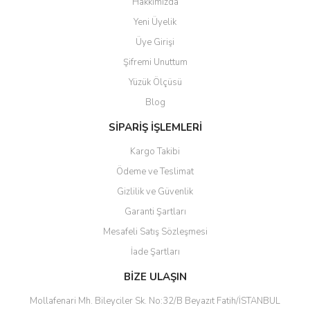
Hakkımızda
Yorum Yaz
Yeni Üyelik
Ürün resmi kalitesiz, bozuk veya görüntülenemiyor.
Üye Girişi
Ürün açıklamasında eksik bilgiler bulunuyor.
Şifremi Unuttum
Ürün bilgilerinde hatalar bulunuyor.
Yüzük Ölçüsü
Ürün fiyatı diğer sitelerden daha pahalı.
Blog
Bu ürüne benzer farklı alternatifler olmalı.
SİPARİŞ İŞLEMLERİ
Kargo Takibi
Ödeme ve Teslimat
Gizlilik ve Güvenlik
Gönder
Garanti Şartları
Mesafeli Satış Sözleşmesi
İade Şartları
BİZE ULAŞIN
Mollafenari Mh. Bileyciler Sk. No:32/B Beyazıt Fatih/İSTANBUL