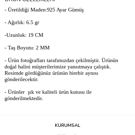
- Üretildiği Maden:925 Ayar Gümüş
- Ağırlık: 6.5 gr
-Uzunluk: 19 CM
- Taş Boyutu: 2 MM
- Ürün fotoğrafları tarafımızdan çekilmiştir. Ürünün
doğal halini müşterilerimize yansıtmaya çalıştık.
Resimde gördüğünüz ürünün birebir aynısı
gönderilecektir.
- Ürünler şık ve kaliteli ürün kutusu ile
gönderilmektedir.
Bu ürünün fiyat bilgisi, resim, ürün açıklamalarında ve diğer
konularda yetersiz gördüğünüz noktaları öneri formunu kullanarak
Bu ürüne ilk yorumu siz yapın!
KURUMSAL
tarafımıza iletebilirsiniz.
Görüş ve önerileriniz için teşekkür ederiz.