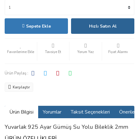
Sepete Ekle
Hızlı Satın Al
Tavsiye Et
Yorum Yaz
Fiyat Alarmı
Ürün Paylaş :
Karşılaştır
Ürün Bilgisi
Yorumlar
Taksit Seçenekleri
Önerilerin
Yuvarlak 925 Ayar Gümüş Su Yolu Bileklik 2mm
ÜRÜN ÖZELLİKLERİ