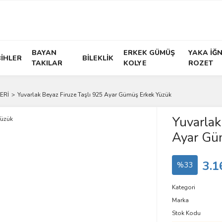
BAYAN
ERKEK GÜMÜŞ
YAKA İĞN
İHLER
BİLEKLİK
TAKILAR
KOLYE
ROZET
ERİ
Yuvarlak Beyaz Firuze Taşlı 925 Ayar Gümüş Erkek Yüzük
Yuvarlak
Ayar Gü
3.1
%33
Kategori
Marka
Stok Kodu