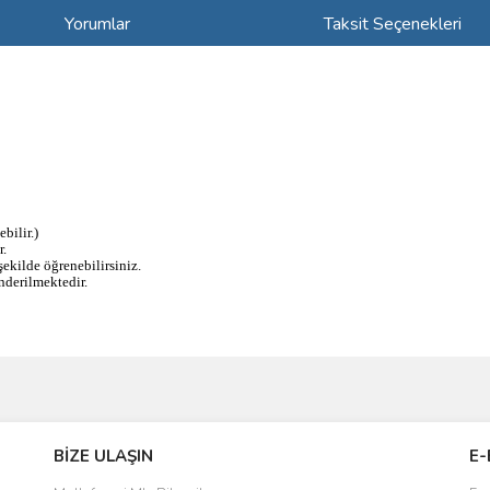
Yorumlar
Taksit Seçenekleri
bilir.)
r.
kilde öğrenebilirsiniz.
derilmektedir.
ve diğer konularda yetersiz gördüğünüz noktaları öneri formunu kullanarak taraf
Bu ürüne ilk yorumu siz yapın!
BİZE ULAŞIN
E-
r.
Yorum Yaz