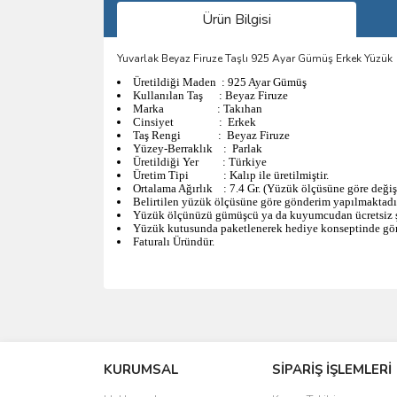
Ürün Bilgisi
Yuvarlak Beyaz Firuze Taşlı 925 Ayar Gümüş Erkek Yüzük
Üretildiği Maden : 925 Ayar Gümüş
Kullanılan Taş : Beyaz Firuze
Marka : Takıhan
Cinsiyet : Erkek
Taş Rengi : Beyaz Firuze
Yüzey-
Berraklık : Parlak
Üretildiği Yer : Türkiye
Üretim Tipi : Kalıp ile üretilmiştir.
Ortalama Ağırlık : 7.4 Gr. (Yüzük ölçüsüne göre değişe
Belirtilen yüzük ölçüsüne göre gönderim yapılmaktadı
Yüzük ölçünüzü gümüşcü ya da kuyumcudan ücretsiz şe
Yüzük kutusunda paketlenerek hediye konseptinde gön
Faturalı Üründür.
Bu ürünün fiyat bilgisi, resim, ürün açıklamalarında 
Görüş ve önerileriniz için teşekkür ederiz.
KURUMSAL
SİPARİŞ İŞLEMLERİ
Ürün resmi kalitesiz, bozuk veya görüntülenemiyo
Ürün açıklamasında eksik bilgiler bulunuyor.