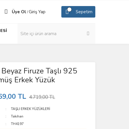
Üye Ol
Giriş Yap
Sepetim
/
ESİ
 Beyaz Firuze Taşlı 925
müş Erkek Yüzük
69,00 TL
4.719,00 TL
TAŞLI ERKEK YÜZÜKLERİ
Takıhan
TH4197