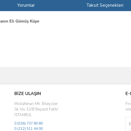
Yorumlar
Taksit Seçenekleri
Ananın Eli Gümüş Küpe
ve diğer konularda yetersiz gördüğünüz noktaları öneri formunu kullanarak taraf
Bu ürüne ilk yorumu siz yapın!
BİZE ULAŞIN
E-
r.
Yorum Yaz
Mollafenari Mh. Bileyciler
Fır
Sk. No:32/B Beyazıt Fatih/
ist
İSTANBUL
0 (536) 737 80 80
0 (212) 511 44 00