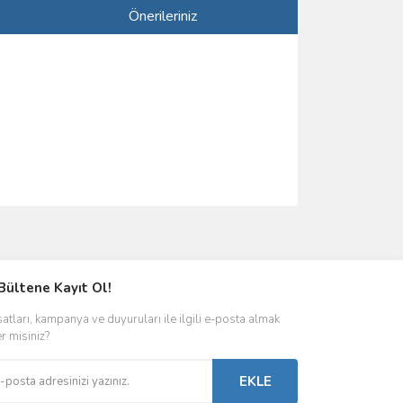
Önerileriniz
ımıza iletebilirsiniz.
Bültene Kayıt Ol!
satları, kampanya ve duyuruları ile ilgili e-posta almak
er misiniz?
EKLE