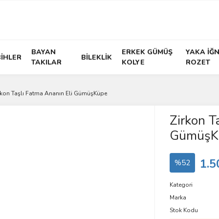
BAYAN
ERKEK GÜMÜŞ
YAKA İĞN
İHLER
BİLEKLİK
TAKILAR
KOLYE
ROZET
rkon Taşlı Fatma Ananın Eli GümüşKüpe
Zirkon T
GümüşK
1.5
%52
Kategori
Marka
Stok Kodu