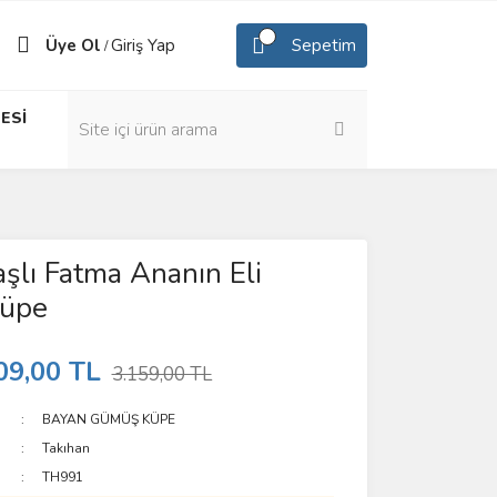
Üye Ol
Giriş Yap
Sepetim
/
ESİ
aşlı Fatma Ananın Eli
üpe
09,00 TL
3.159,00 TL
BAYAN GÜMÜŞ KÜPE
Takıhan
TH991