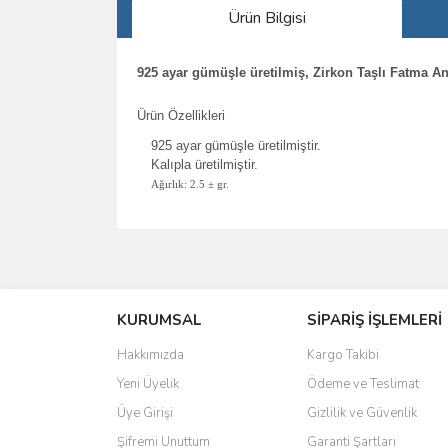
Ürün Bilgisi
925 ayar gümüşle üretilmiş, Zirkon Taşlı Fatma 
Ürün Özellikleri
925 ayar gümüşle üretilmiştir.
Kalıpla üretilmiştir.
Ağırlık: 2.5
± gr.
Bu ürünün fiyat bilgisi, resim, ürün açıklamalarında 
Görüş ve önerileriniz için teşekkür ederiz.
KURUMSAL
SİPARİŞ İŞLEMLERİ
Ürün resmi kalitesiz, bozuk veya görüntülenemiyo
Ürün açıklamasında eksik bilgiler bulunuyor.
Hakkımızda
Kargo Takibi
Ürün bilgilerinde hatalar bulunuyor.
Yeni Üyelik
Ödeme ve Teslimat
Ürün fiyatı diğer sitelerden daha pahalı.
Üye Girişi
Gizlilik ve Güvenlik
Bu ürüne benzer farklı alternatifler olmalı.
Şifremi Unuttum
Garanti Şartları