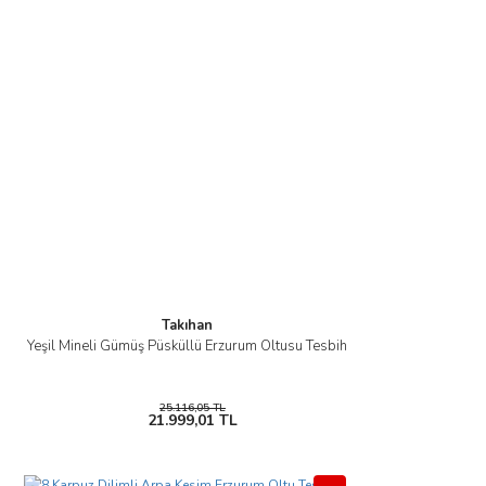
Takıhan
Yeşil Mineli Gümüş Püsküllü Erzurum Oltusu Tesbih
25.116,05 TL
21.999,01 TL