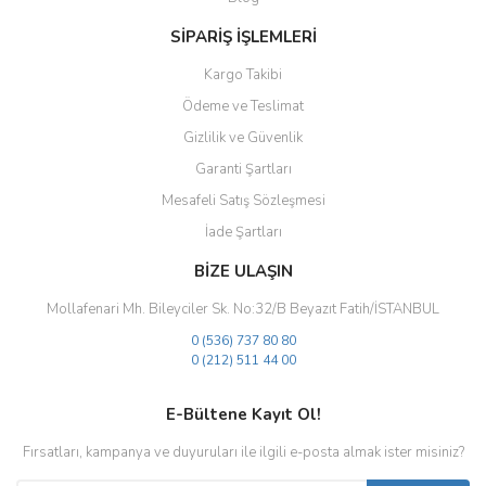
SİPARİŞ İŞLEMLERİ
Kargo Takibi
Ödeme ve Teslimat
Gizlilik ve Güvenlik
Garanti Şartları
Mesafeli Satış Sözleşmesi
İade Şartları
BİZE ULAŞIN
Mollafenari Mh. Bileyciler Sk. No:32/B Beyazıt Fatih/İSTANBUL
0 (536) 737 80 80
0 (212) 511 44 00
E-Bültene Kayıt Ol!
Fırsatları, kampanya ve duyuruları ile ilgili e-posta almak ister misiniz?