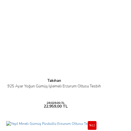
Takıhan
925 Ayar Yoğun Gümüş İşlemeli Erzurum Oltusu Tesbih
28.029,00 TL
22.959,00 TL
%12