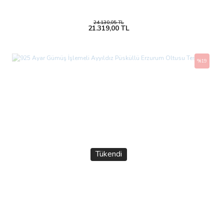
24.130,05 TL
21.319,00 TL
%19
Tükendi