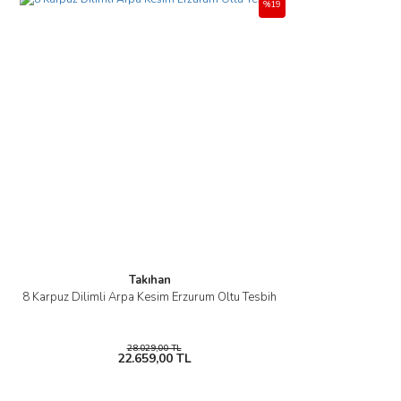
%19
Takıhan
8 Karpuz Dilimli Arpa Kesim Erzurum Oltu Tesbih
28.029,00 TL
22.659,00 TL