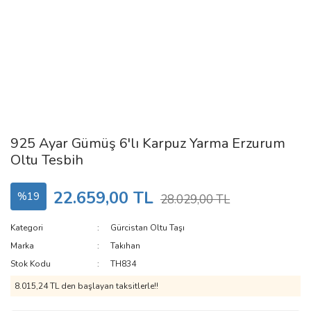
925 Ayar Gümüş 6'lı Karpuz Yarma Erzurum
Oltu Tesbih
22.659,00 TL
%19
28.029,00 TL
Kategori
Gürcistan Oltu Taşı
Marka
Takıhan
Stok Kodu
TH834
8.015,24 TL den başlayan taksitlerle!!