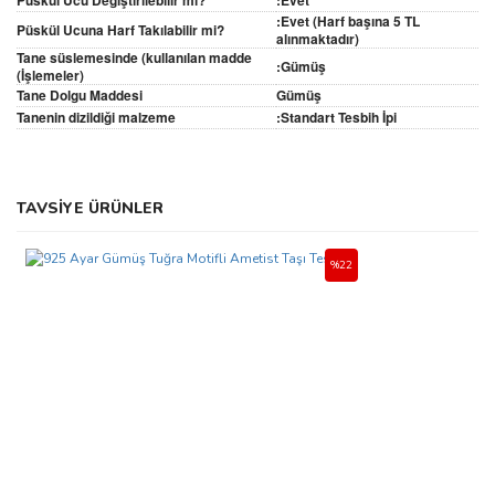
Püskül Ucu Değiştirilebilir mi?
:Evet
:Evet (Harf başına 5 TL
Püskül Ucuna Harf Takılabilir mi?
alınmaktadır)
Tane süslemesinde (kullanılan madde
:Gümüş
(İşlemeler)
Tane Dolgu Maddesi
Gümüş
Tanenin dizildiği malzeme
:Standart Tesbih İpi
Bu ürünün fiyat bilgisi, resim, ürün açıklamalarında ve diğer
TAVSİYE ÜRÜNLER
konularda yetersiz gördüğünüz noktaları öneri formunu kullanarak
Bu ürüne ilk yorumu siz yapın!
tarafımıza iletebilirsiniz.
Görüş ve önerileriniz için teşekkür ederiz.
%22
Yorum Yaz
Ürün resmi kalitesiz, bozuk veya görüntülenemiyor.
Ürün açıklamasında eksik bilgiler bulunuyor.
Ürün bilgilerinde hatalar bulunuyor.
Ürün fiyatı diğer sitelerden daha pahalı.
Bu ürüne benzer farklı alternatifler olmalı.