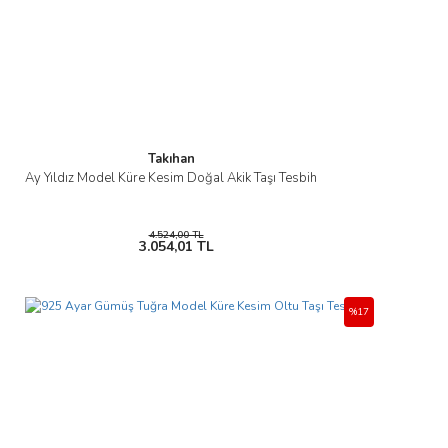
Takıhan
Ay Yıldız Model Küre Kesim Doğal Akik Taşı Tesbih
4.524,00 TL
3.054,01 TL
%17