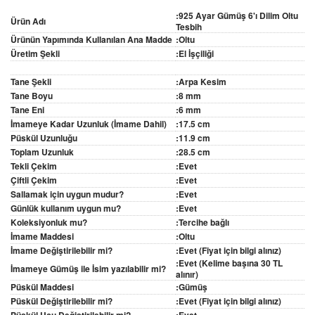
:925 Ayar Gümüş 6'ı Dilim Oltu
Ürün Adı
Tesbih
Ürünün Yapımında Kullanılan Ana Madde
:Oltu
Üretim Şekli
:El İşçiliği
Tane Şekli
:Arpa Kesim
Tane Boyu
:8 mm
Tane Eni
:6 mm
İmameye Kadar Uzunluk (İmame Dahil)
:17.5 cm
Püskül Uzunluğu
:11.9 cm
Toplam Uzunluk
:28.5 cm
Tekli Çekim
:Evet
Çiftli Çekim
:Evet
Sallamak için uygun mudur?
:Evet
Günlük kullanım uygun mu?
:Evet
Koleksiyonluk mu?
:Tercihe bağlı
İmame Maddesi
:Oltu
İmame Değiştirilebilir mi?
:Evet (Fiyat için bilgi alınız)
:Evet (Kelime başına 30 TL
İmameye Gümüş ile İsim yazılabilir mi?
alınır)
Püskül Maddesi
:Gümüş
Püskül Değiştirilebilir mi?
:Evet (Fiyat için bilgi alınız)