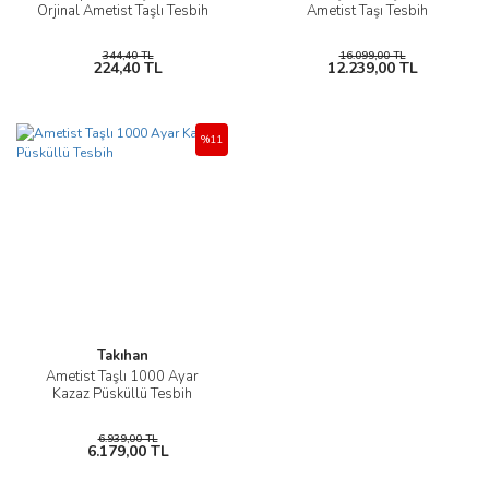
Orjinal Ametist Taşlı Tesbih
Ametist Taşı Tesbih
344,40 TL
16.099,00 TL
224,40 TL
12.239,00 TL
%11
Takıhan
Ametist Taşlı 1000 Ayar
Kazaz Püsküllü Tesbih
6.939,00 TL
6.179,00 TL