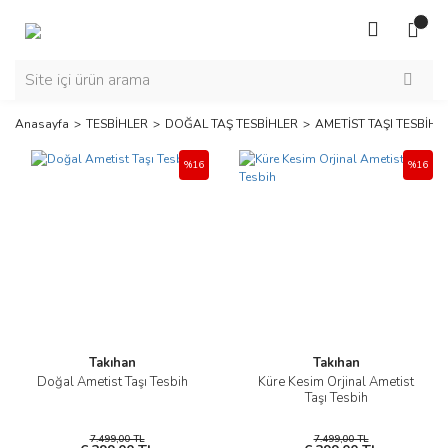
Anasayfa
TESBİHLER
DOĞAL TAŞ TESBİHLER
AMETİST TAŞI TESBİHL
%16
%16
Takıhan
Takıhan
Doğal Ametist Taşı Tesbih
Küre Kesim Orjinal Ametist
Taşı Tesbih
7.499,00 TL
7.499,00 TL