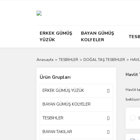
ERKEK GÜMÜŞ
BAYAN GÜMÜŞ
TESB
YÜZÜK
KOLYELER
Anasayfa
TESBİHLER
DOĞAL TAŞ TESBİHLER
HAVL
Havlit 
Ürün Grupları
Havlit t
ERKEK GÜMÜŞ YÜZÜK
bekliyor 
BAYAN GÜMÜŞ KOLYELER
TESBİHLER
S
BAYAN TAKILAR