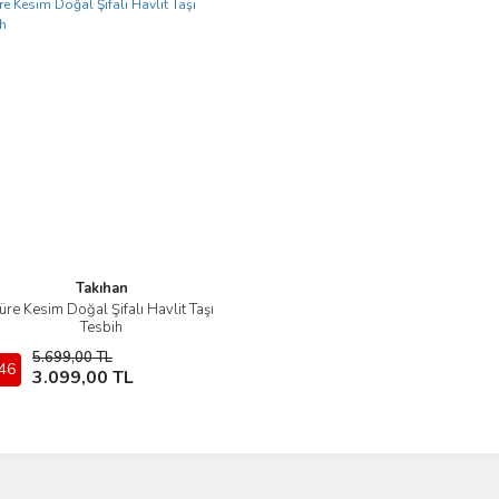
Takıhan
üre Kesim Doğal Şifalı Havlit Taşı
İncele
Tesbih
5.699,00 TL
46
Sepete Ekle
3.099,00 TL