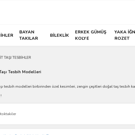
BAYAN
ERKEK GÜMÜŞ
YAKA İĞN
İHLER
BİLEKLİK
TAKILAR
KOLYE
ROZET
İT TAŞI TESBİHLER
Taşı Tesbih Modelleri
aşı tesbih modelleri birbirinden özel kesimleri, zengin çeşitleri doğal taş tesbih k
!
toktakiler