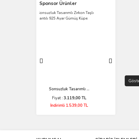
Sponsor Ürünler
n Tasarıml ...
Sonsuzluk Tasarımlı ...
925 Ay
.899,00 TL
Fiyat :
3.119,00 TL
Fiya
i 3.399,00 TL
İndirimli 1.539,00 TL
İndir