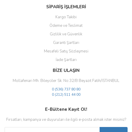
SİPARİŞ İŞLEMLERİ
Kargo Takibi
Ödeme ve Teslimat
Gizlilik ve Güvenlik
Garanti Şartları
Mesafeli Satış Sözleşmesi
İade Şartları
BİZE ULAŞIN
Mollafenari Mh. Bileyciler Sk. No:32/B Beyazıt Fatih/İSTANBUL
0 (536) 737 80 80
0 (212) 511 44 00
E-Bültene Kayıt Ol!
Fırsatları, kampanya ve duyuruları ile ilgili e-posta almak ister misiniz?