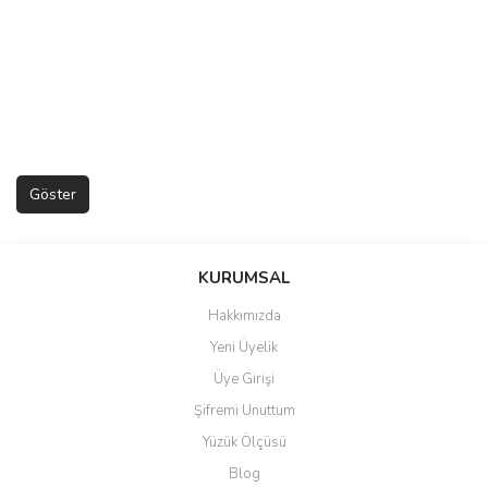
KURUMSAL
Hakkımızda
Yeni Üyelik
Üye Girişi
Şifremi Unuttum
Yüzük Ölçüsü
Blog