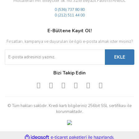
Mollafenari Mh. Bileyciler Sk. No:32/B Beyazıt Fatih/İSTANBUL
0 (536) 737 80 80
0 (212) 511 44 00
E-Bültene Kayıt Ol!
Fırsatları, kampanya ve duyuruları ile ilgili e-posta almak ister misiniz?
EKLE
Bizi Takip Edin
© Tüm hakları saklıdır. Kredi kartı bilgileriniz 256bit SSL sertifikası ile
korunmaktadır.
ile
ideasoft
e-