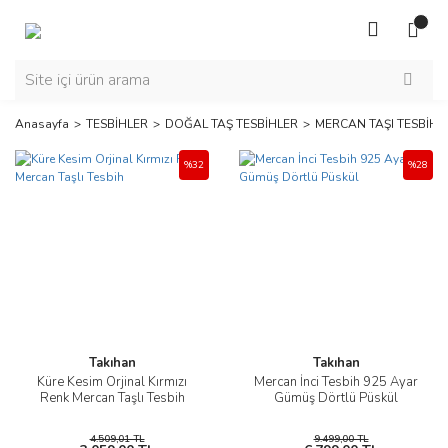
Anasayfa
TESBİHLER
DOĞAL TAŞ TESBİHLER
MERCAN TAŞI TESBİHL
%32
%28
Takıhan
Takıhan
Küre Kesim Orjinal Kırmızı
Mercan İnci Tesbih 925 Ayar
Renk Mercan Taşlı Tesbih
Gümüş Dörtlü Püskül
4.509,01 TL
9.499,00 TL