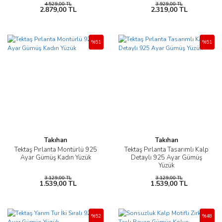
4.529,00 TL
3.929,00 TL
2.879,00 TL
2.319,00 TL
%51
%51
Takıhan
Takıhan
Tektaş Pırlanta Montürlü 925
Tektaş Pırlanta Tasarımlı Kalp
Ayar Gümüş Kadın Yüzük
Detaylı 925 Ayar Gümüş
Yüzük
3.129,00 TL
3.129,00 TL
1.539,00 TL
1.539,00 TL
%52
%48