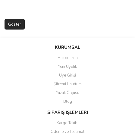
KURUMSAL
Hakkımızda
Yeni Üyelik
Üye Girişi
Şifremi Unuttum
Yüzük Ölçüsü
Blog
SİPARİŞ İŞLEMLERİ
Kargo Takibi
Ödeme ve Teslimat