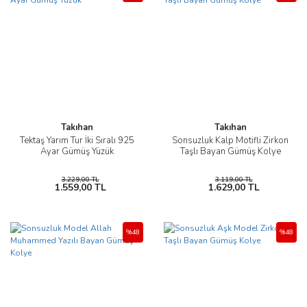
Takıhan
Takıhan
Tektaş Yarım Tur İki Sıralı 925
Sonsuzluk Kalp Motifli Zirkon
Ayar Gümüş Yüzük
Taşlı Bayan Gümüş Kolye
3.229,00 TL
3.119,00 TL
1.559,00 TL
1.629,00 TL
%48
%48