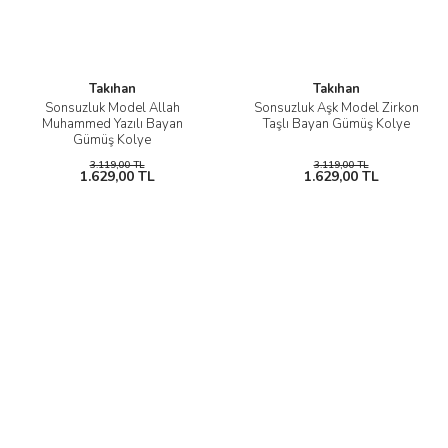
Takıhan
Takıhan
Sonsuzluk Model Allah
Sonsuzluk Aşk Model Zirkon
Muhammed Yazılı Bayan
Taşlı Bayan Gümüş Kolye
Gümüş Kolye
3.119,00 TL
3.119,00 TL
1.629,00 TL
1.629,00 TL