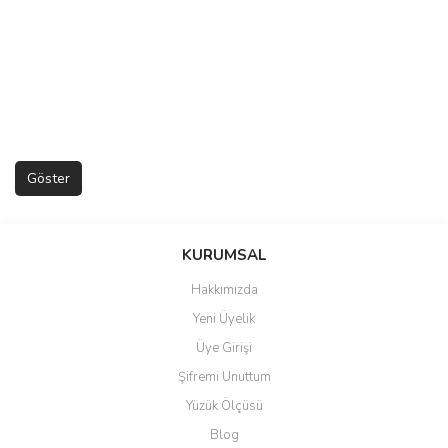
KURUMSAL
Hakkımızda
Yeni Üyelik
Üye Girişi
Şifremi Unuttum
Yüzük Ölçüsü
Blog