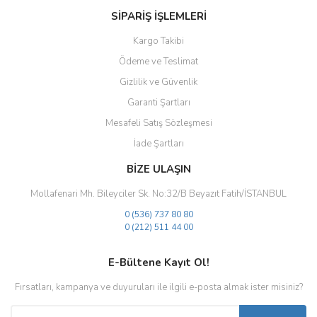
SİPARİŞ İŞLEMLERİ
Kargo Takibi
Ödeme ve Teslimat
Gizlilik ve Güvenlik
Garanti Şartları
Mesafeli Satış Sözleşmesi
İade Şartları
BİZE ULAŞIN
Mollafenari Mh. Bileyciler Sk. No:32/B Beyazıt Fatih/İSTANBUL
0 (536) 737 80 80
0 (212) 511 44 00
E-Bültene Kayıt Ol!
Fırsatları, kampanya ve duyuruları ile ilgili e-posta almak ister misiniz?